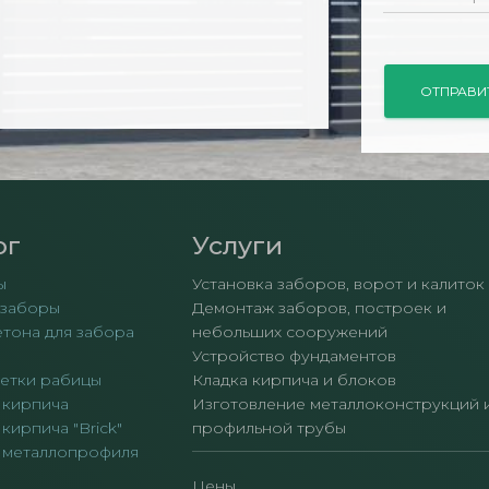
ог
Услуги
ы
Установка заборов, ворот и калиток
 заборы
Демонтаж заборов, построек и
етона для забора
небольших сооружений
Устройство фундаментов
сетки рабицы
Кладка кирпича и блоков
 кирпича
Изготовление металлоконструкций 
кирпича "Brick"
профильной трубы
 металлопрофиля
Цены