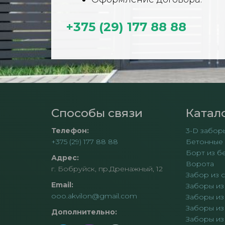
+375 (29) 177 88 88
Способы связи
Катал
Телефон:
3-D забор
+375 (29) 177 88 88
Бетонные
Борт из б
Адрес:
Ворота
г. Бобруйск, пр.Дренажный, 12
Забор из 
Email:
Заборы из
ooo.akvilon@gmail.com
Заборы из 
Заборы из
Дополнительно:
Заборы из