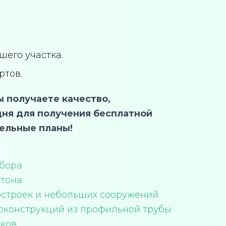
шего участка.
ртов.
 получаете качество,
дня для получения бесплатной
тельные планы!
абора
етона
остроек и небольших сооружений
оконструкций из профильной трубы
оков