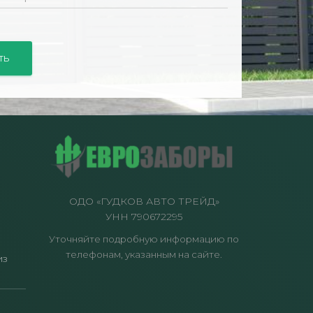
ОДО
«
ГУДКОВ АВТО
ТРЕЙД
»
УН
Н
790672295
Уточняйте подробную информацию по
телефонам, указанным на сайте.
из